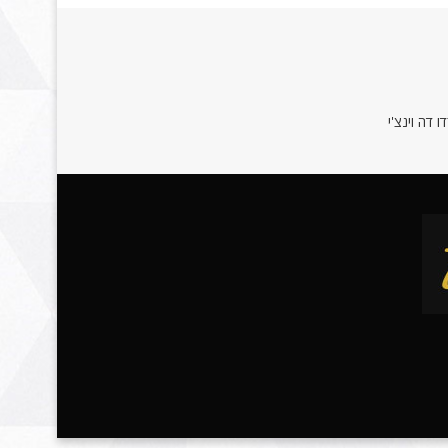
 דה וינצ'י