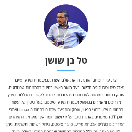
טל בן שושן
יוצר, עורך וכותב האתר, חי את עולם השרתים,אבטחת מידע, סייבר
גאדג'טים וטכנולוגיה חדשה. בעל תואר ראשון בחינוך בהתמחות טכנולוגית,
עוסק בתחום כמומחה לאבטחת מידע ובנוסף כותב לעשרות מכללות בארץ
מדריכים ומאמרים בנושאי: אבטחת מידע וסיסטם. בעל ניסיון של עשור
בתחומים אלו, בזמני הפנוי, עוסק ומתפעל שרתים בתחום ה Linux ואתרי
תוכן IT. המאמרים באתר נכתבו על ידי ושום חומר אינו מועתק, המאמרים
והמדריכים כוללים אבטחת מידע, סייבר,סיסטם, ניהול רשתות ותשתיות. ניתן
למצוא באתר את כלל החברות המחשוב ואבטחת המידע בעולם וכיצד