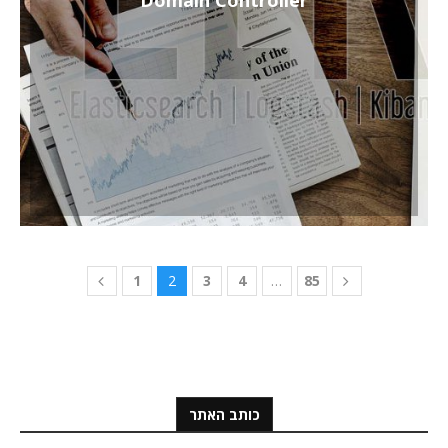
1
2
3
4
…
85
כותב האתר