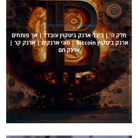
CryptoCurrency | מטבעות קריפטו
חלק ה' | כיצד ארנק ביטקוין עובד? | אך פותחים
ארנק ביטקוין Bitcoin | סוגי ארנקים | ארנק קר |
ארנק חם