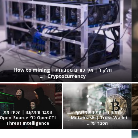
חלק ו' | איך כורים מטבעות | How to mining
Cryptocurrency |...
חלק ז' | פתיחת ארנקי
הסבר והתקנה | הכירו את
Metamask | Trust Wallet –
OpenCTI כלי Open-Source
הסבר על...
Threat Intelligence