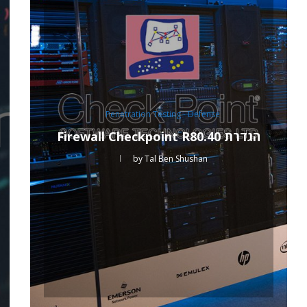
Penetration Testing - Defense
הגדרת Firewall Checkpoint R80.40
by
Tal Ben Shushan