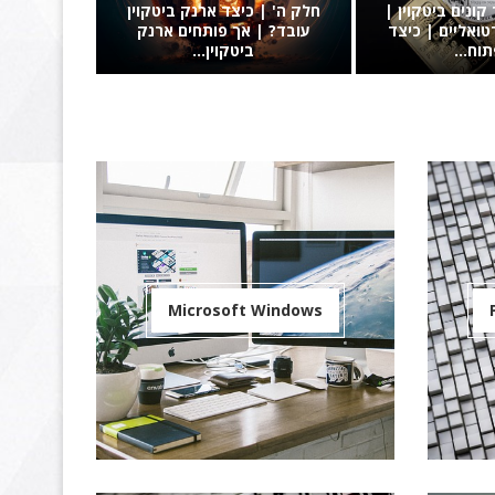
חלק א' |
וירטואליים
הה
Microsoft Windows