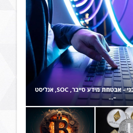
חלק ז' | פתיחת ארנקי Metamask | Trust Wallet – הסבר
על...