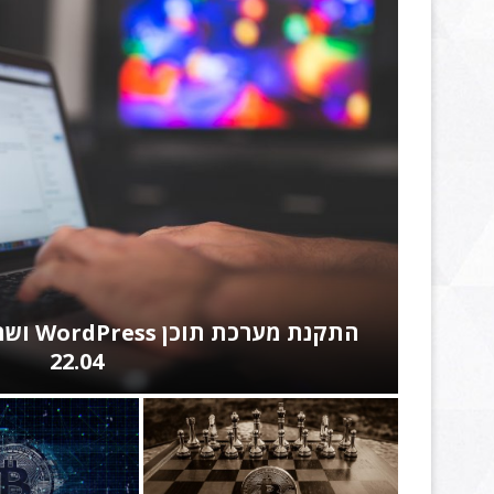
 מבחן טכני – אבטחת מידע סייבר, SOC, אנליסט
חלק ו
Cryptocurrency |...