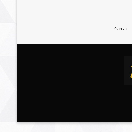
 דה וינצ'י