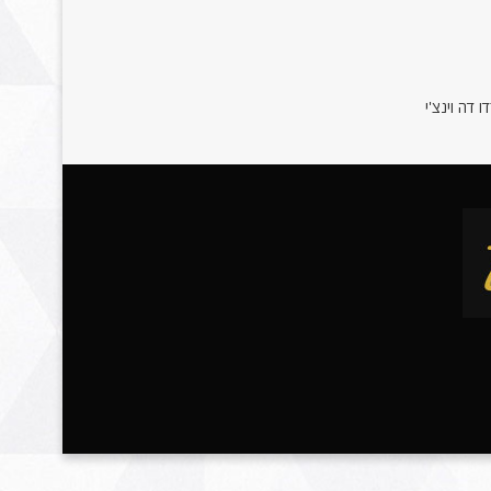
 דה וינצ'י