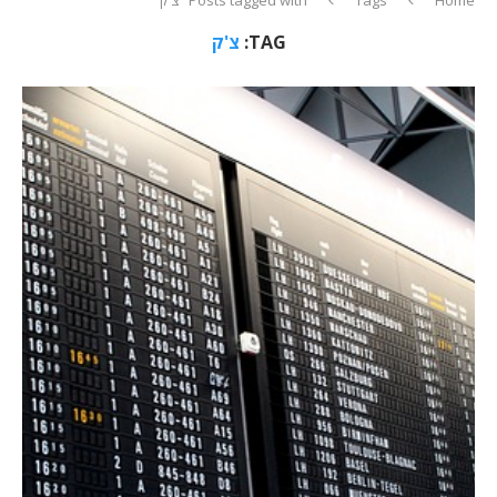
TAG:
צ'ק