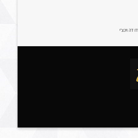
 דה וינצ'י