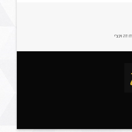
 דה וינצ'י