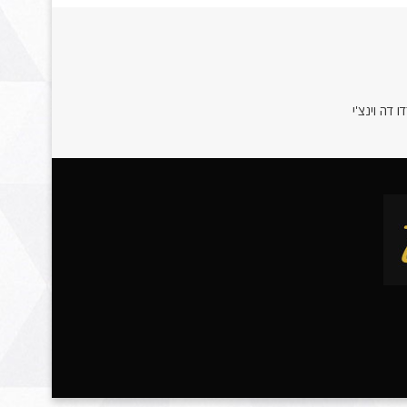
 דה וינצ'י