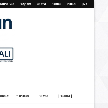
לענן
מבחנים
התחבר
הרשמה
צור קשר
תנאי שימוש
| התחבר |
| הרשמה |
מבחנים
אבטחת