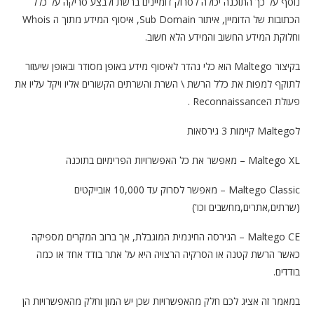
נוסף על כך התוכנה יכולה לסרוק דומיינים ברשת ולבצע סריקה על כלל
הכתובות של הדומיין, איתור Sub Domain, איסוף המידע מתוך ה Whois
וחלוקת המידע החשוב והמידע הלא חשוב.
בקיצור Maltego הוא כלי נהדר לאיסוף מידע באופן מסודר ובאופן שיעזור
לתוקף למפות את כלל הרשת \ השרת והשרתים הקשורים אליו ויקל עליו את
פעולת הReconnaissance .
לMaltego קיימות 3 גירסאות
Maltego XL – מאפשר את כל האפשרויות הפרימיום בתוכנה
Maltego Classic – מאפשר לסרוק עד 10,000 אובייקטים
(שרתים,אתרים,מחשבים וכו')
Maltego CE – הגירסה החינמית המוגבלת, אך ברוב המקרים מספיקה
כאשר הרשת קטנה או הסרקיה הרצויה היא על אתר בודד אחד או כמה
בודדים.
במאמר זה אציג לכם חלק מהאפשרויות שכן יש המון וחלק מהאפשרויות הן