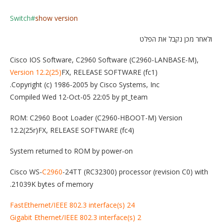
Switch#
show version
ולאחר מכן נקבל את הפלט
Cisco IOS Software, C2960 Software (C2960-LANBASE-M),
Version 12.2(25)
FX, RELEASE SOFTWARE (fc1)
Copyright (c) 1986-2005 by Cisco Systems, Inc.
Compiled Wed 12-Oct-05 22:05 by pt_team
ROM: C2960 Boot Loader (C2960-HBOOT-M) Version
12.2(25r)FX, RELEASE SOFTWARE (fc4)
System returned to ROM by power-on
Cisco WS-
C2960
-24TT (RC32300) processor (revision C0) with
21039K bytes of memory.
24 FastEthernet/IEEE 802.3 interface(s)
2 Gigabit Ethernet/IEEE 802.3 interface(s)