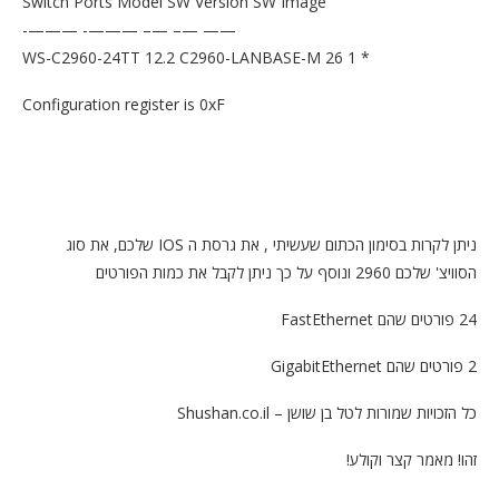
Switch Ports Model SW Version SW Image
—— —– —– ———- ———-
* 1 26 WS-C2960-24TT 12.2 C2960-LANBASE-M
Configuration register is 0xF
ניתן לקרות בסימון הכתום שעשיתי , את גרסת ה IOS שלכם, את סוג
הסוויצ' שלכם 2960 ונוסף על כך ניתן לקבל את כמות הפורטים
24 פורטים שהם FastEthernet
2 פורטים שהם GigabitEthernet
כל הזכויות שמורות לטל בן שושן – Shushan.co.il
זהו! מאמר קצר וקולע!