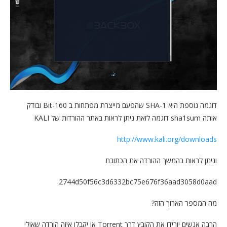
דוגמה נוספת היא SHA-1 שהפעם מייצרת מפתחות ב 160-Bit ובודק
אותה sha1sum דוגמה לזאת ניתן לראות באתר ההורדות של KALI
http://www.kali.org/downloads
וניתן לראות בהמשך ההורדה את הכתובת
2744d50f56c3d6332bc75e676f36aad3058d0aad
מה המספר הארוך הזה?
הרבה אנשים יורידו את הקובץ דרך Torrent או יקבלו איזה הורדה שאולי