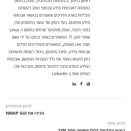
ראשון בחינוך בהתמחות טכנולוגית, עוסק בתחום
כמומחה לאבטחת מידע ובנוסף כותב לעשרות
מכללות בארץ מדריכים ומאמרים בנושאי: אבטחת
מידע וסיסטם. בעל ניסיון של עשור בתחומים אלו,
בזמני הפנוי, עוסק ומתפעל שרתים בתחום ה Linux
ואתרי תוכן IT. המאמרים באתר נכתבו על ידי ושום
חומר אינו מועתק, המאמרים והמדריכים כוללים
אבטחת מידע, סייבר,סיסטם, ניהול רשתות ותשתיות.
ניתן למצוא באתר את כלל החברות המחשוב ואבטחת
המידע בעולם וכיצד לתפעל ולתחזק מערכות אלו.
הוסיפו אותי ב LinkedIn
previous post
הכירו את NMAP GUI
next post
ביצוע התקפת DOS פשוטה מסוג SYN