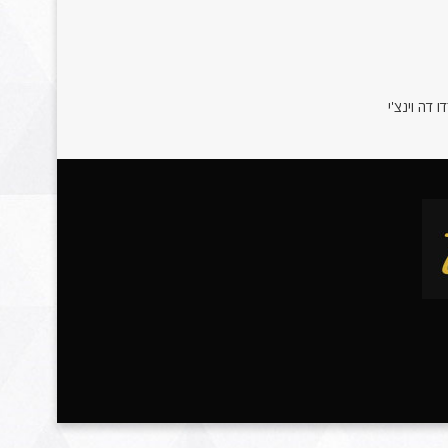
 דה וינצ'י