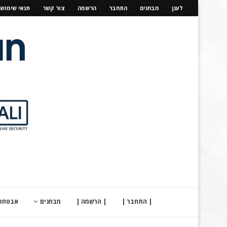
לענן
מבחנים
התחבר
הרשמה
צור קשר
תנאי שימוש
| התחבר |
| הרשמה |
מבחנים
אבטחת