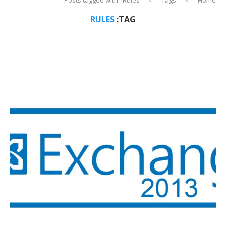
RULES
TAG: