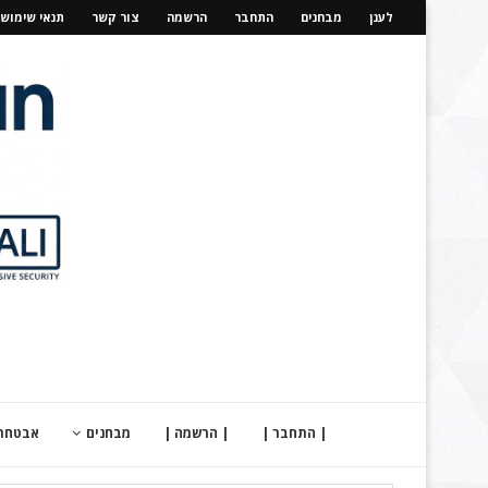
לענן
מבחנים
התחבר
הרשמה
צור קשר
תנאי שימוש
| התחבר |
| הרשמה |
מבחנים
אבטחת