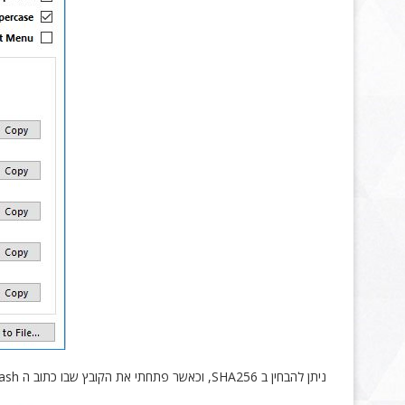
ניתן להבחין ב SHA256, וכאשר פתחתי את הקובץ שבו כתוב ה Hash של Kali ולבדוק שאף אחד לא "התעסק" עם הקובץ, ה Hash תואם