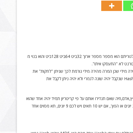
אשר אנחנו רוצים להעביר קובץ דרך האינטרנט אנחנו רוצים לוודא שאף אחד לא "התעסק" עם הקובץ, שינה אותו, הכניס ווירוס אליו וכו' הHash הוא אלגוריתם הוא מספר מספר ארוך 32ביט 64ביט 128ביט והוא בנוי מ
ה מידי שכן המרה מהירה מידי גורמת לכך שניתן "לחקות" את
המספר, זאת אומרת שאם לקחנו קובץ ששוקל 50GB ובצענו לו המרה לHash וקיבלנו לדוגמה J4H53K9D…. והוספנו לו קבצים נוספים בנפח 1GB הHash שנקבל יהיה שונה לגמרי ולא יהיה ניתן לקבל את
ך היונים" עקרון זה מתאר חפץ,אדם,חיה שאם תגדירו אותם על פי קריטריון תמיד יהיה אחד שהוא
זהה, לדוגמה בקבוצה של 13 אנשים לזוג אחד יהיה את אותו תאריך יום הולדת, אם יש 10 תאים בשובך של יונים ויש לכם 15 יונים, יהיה 5 תאים שיחלקו 2 יונים או הפוך, אם יש 10 תאים ויש לכם 9 יונים, תא מסוים אחד