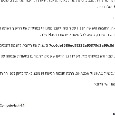
7cc6def586ec99332a95379d3a99c8d
ולשנות את הקובץ, לדוגמה להכניס בו 