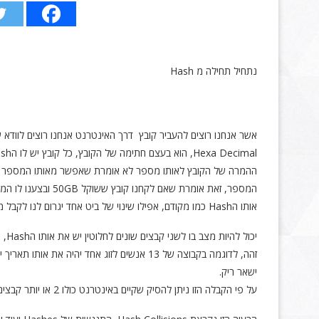
נתחיל תחילה מ Hash
Hexa Decimal, הוא בעצם חתימה של הקובץ, כל קובץ יש לו הHash שמייחד אותו, כך בעצם אנחנו יכולים לוודא שאכן הקובץ הזה שהעברנו דרך האינטרנט לא "התעסקו איתו".
ההמרה של הקובץ לאותו מספר לא אומרת שאפשר מאותו המספר להמיר
אותו הHash כמו מקודם, אפילו שינוי של ביט אחד יגרום לנו לקבל מספר אחר לגמרי.
יכו
ישאר ריק.
על פי הקבלה הזו ניתן להסיק שקיים באינטרנט כולו 2 או יותר קבצים עם אותו הHash.