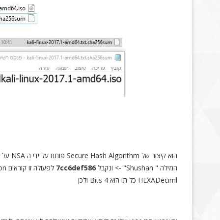
המילה " Shushan" -> ונקבל
7cc6def586
HEXADeciml כל תו הוא 4 Bits ולכן