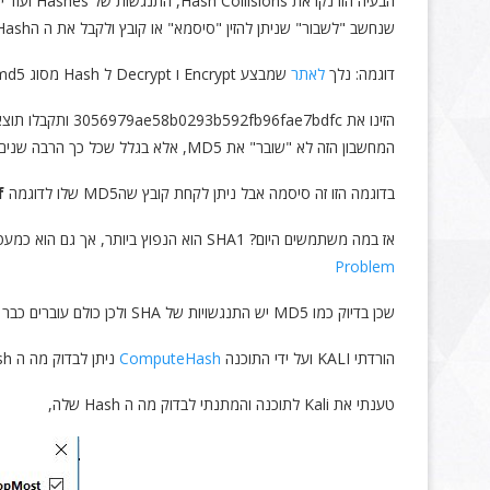
שנחשב "לשבור" שניתן להזין "סיסמא" או קובץ ולקבל את ה הHash שלו והפוך,
דוגמה: נלך
לאתר
שמבצע Encrypt ו Decrypt ל Hash מסוג md5
הזינו את 3056979ae58b0293b592fb96fae7bdfc ותקבלו תוצאה, התוצאה היא שה Hash שבור וניתן לקבל ממנו דיי במהירות את ההיפוך לאותה הסיסמא
המחשבון הזה לא "שובר" את MD5, אלא בגלל שכל כך הרבה שנים השתמשו בו, כמעט לכל סיסמא יש את הHash שלה.
בדוגמה הזו זה סיסמה אבל ניתן לקחת קובץ שהMD5 שלו לדוגמה
f
אז במה משתמשים היום? SHA1 הוא הנפוץ ביותר, אך גם הוא כמעט שבור ולא בטיחותי כלל, אפילו גוגל הודיעו שיפסיקו לתמוך בו בתעודות אבטחה של אתרים, ומודיעים בפוסט הבא על
Problem
שכן בדיוק כמו MD5 יש התנגשויות של SHA ולכן כולם עוברים כבר עכשיו ל SHA2 ול SHA256, הרבה תוכנות מגיעות או מוצג באתר בדיוק לפני ההורדה הHash שלהן, דוגמה היא הבדיקה הבאה
הורדתי KALI ועל ידי התוכנה
ComputeHash
ניתן לבדוק מה ה Hash של הקובץ
טענתי את Kali לתוכנה והמתנתי לבדוק מה ה Hash שלה,