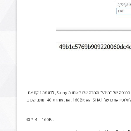
הוא קיצור של Secure Hash Algorithm פותח על ידי ה NSA על מנת לתת מענה ל MD5, הוא אלגוריתם ליצירת String של מספרים ואותיות על ידי הכנסה של "מידע" והמרה שלו לאותו ה String, לדוגמה ניקח את
לפעולה זו קוראים Hash Function אבל אם נשנה את המידע אפילו קצת נקבל Hash Function שונה לחלוטין אורכו של SHA1 הוא 160Bit, זאת אומרת 40 תווים, שכן ב
40 * 4 = 160Bit