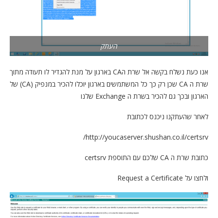
העתק
אנו כעת נשלח בקשה אל שרת הCA בארגון על מנת להגדיר לו תעודה מתוך
שרת ה CA שכן רק כך כל המשתמשים בארגון יוכלו להכיר במנפיק (CA) של
הארגון ובכך גם להכיר בשרת ה Exchange שלנו
לאחר שהעתקנו ניכנס לכתובת
http://youcaserver.shushan.co.il/certsrv/
כתובת שרת ה CA שלכם עם התוספת certsrv
ולחצו על Request a Certificate