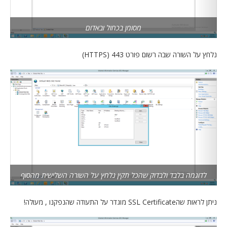
מסומן בכחול ובאדום
נלחץ על השורה שבה רשום פורט 443 (HTTPS)
לדוגמה בלבד ולבדוק שהכל תקין נלחץ על השורה השלישית מהסוף
ניתן לראות שהSSL Certificate מוגדר על התעודה שהנפקנו , מעולה!