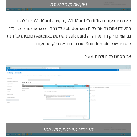
ניתן שם קצר לתעודה
לא נגדיר כעת WildCard Certificate , בקצרה WildCard יכול להגדיר
בתעודה אחת גם את כל ה Sub domain לדוגמה tal.shushan.co.il יוגדר
גם הוא כחלק מהתעודה ה WildCard משתמש בAsterix (כוכבית) על מנת
להגדיר שכל Sub domain מוגדר גם הוא כחלק מהתעודה
אל תסמנו כלום ולחצו Next
לא נגדיר כאן כלום, לחצו הבא