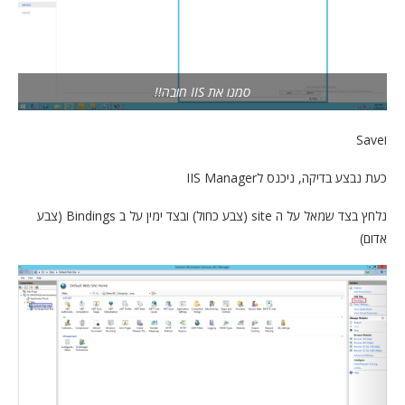
סמנו את IIS חובה!!
וSave
כעת נבצע בדיקה, ניכנס לIIS Manager
נלחץ בצד שמאל על ה site (צבע כחול) ובצד ימין על ב Bindings (צבע
אדום)