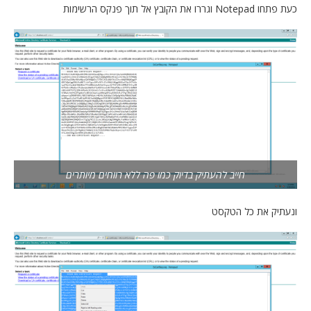
כעת פתחו Notepad וגררו את הקובץ אל תוך פנקס הרשימות
חייב להעתיק בדיוק כמו פה ללא רווחים מיותרים
ונעתיק את כל הטקסט